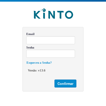
Email
Senha
Esqueceu a Senha?
Versão: v13.6